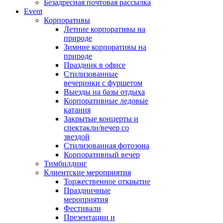
Безадресная почтовая рассылка
Event
Корпоративы
Летние корпоративы на
природе
Зимние корпоративы на
природе
Праздник в офисе
Стилизованные
вечеринки с фуршетом
Выезды на базы отдыха
Корпоративные ледовые
катания
Закрытые концерты и
спектакли/вечер со
звездой
Стилизованная фотозона
Корпоративный вечер
Тимбилдинг
Клиентские мероприятия
Торжественное открытие
Праздничные
мероприятия
Фестивали
Презентации и