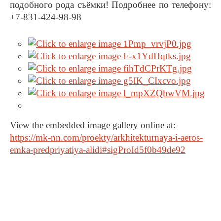
подобного рода съёмки! Подробнее по телефону:
+7-831-424-98-98
View the embedded image gallery online at:
https://mk-nn.com/proekty/arkhitekturnaya-i-aeros-
emka-predpriyatiya-alidi#sigProId5f0b49de92