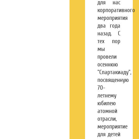
29000+
для нас
эффективность
корпоративного
часов работы
акций
мероприятия
два года
назад. С
тех пор
мы
провели
осеннюю
"Спартакиаду",
посвященную
70-
летнему
юбилею
атомной
отрасли,
мероприятие
для детей