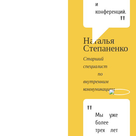
и
конференций.
Наталья
Степаненко
Старший
специалист
по
внутренним
коммуникациям
Мы уже
более
трех лет