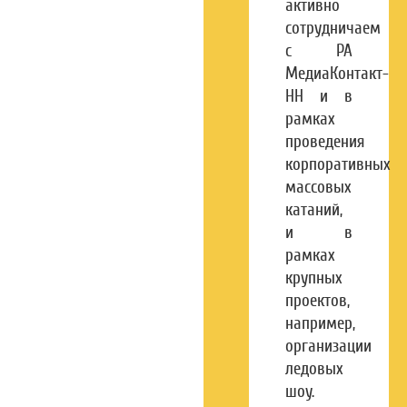
активно
сотрудничаем
с РА
МедиаКонтакт-
НН и в
рамках
проведения
корпоративных
массовых
катаний,
и в
рамках
крупных
проектов,
например,
организации
ледовых
шоу.