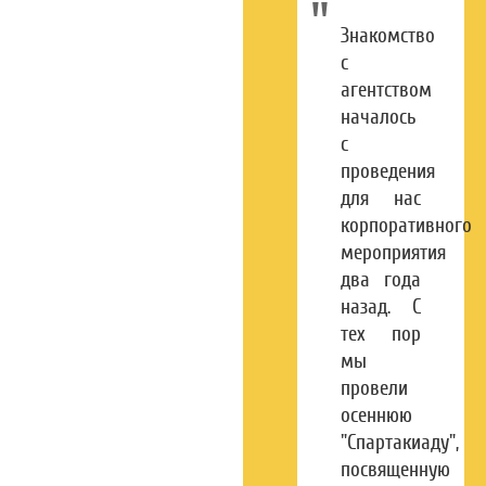
проведенных
привлеченных
Знакомство
мероприятий
клиентов
с
агентством
началось
99.7%
с
29000+
проведения
для нас
эффективность
корпоративного
часов работы
акций
мероприятия
два года
назад. С
тех пор
мы
провели
осеннюю
"Спартакиаду",
посвященную