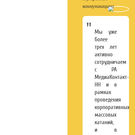
коммуникациям
Мы уже
более
трех лет
активно
сотрудничаем
с РА
МедиаКонтакт-
НН и в
рамках
проведения
корпоративных
массовых
катаний,
и в