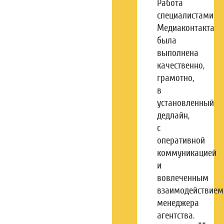
Работа
специалистами
Медиаконтакта
была
выполнена
качественно,
грамотно,
в
установленный
дедлайн,
с
оперативной
коммуникацией
и
вовлеченным
взаимодействием
менеджера
агентства.