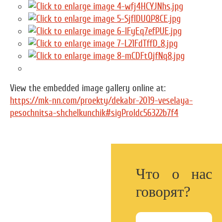
View the embedded image gallery online at:
https://mk-nn.com/proekty/dekabr-2019-veselaya-
pesochnitsa-shchelkunchik#sigProIdc56322b7f4
Что о нас
говорят?
2000+
1млн+