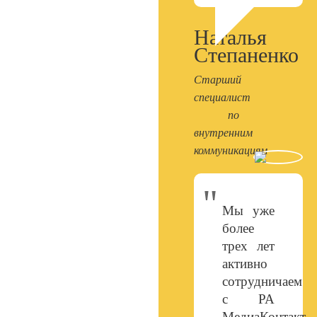
Наталья
Степаненко
Старший
специалист
по
внутренним
коммуникациям
Мы уже
более
трех лет
активно
сотрудничаем
с РА
МедиаКонтакт-