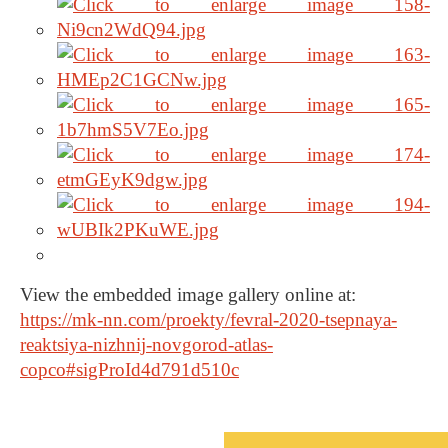
View the embedded image gallery online at:
https://mk-nn.com/proekty/fevral-2020-tsepnaya-
reaktsiya-nizhnij-novgorod-atlas-
copco#sigProId4d791d510c