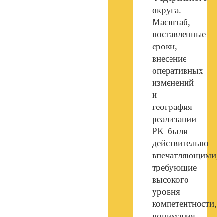
округа.
Масштаб,
поставленные
сроки,
внесение
оперативных
изменений
и
география
реализации
РК были
действительно
впечатляющими
требующие
высокого
уровня
компетентности,
понимания