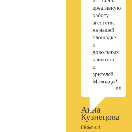
и очень
креативную
работу
агентства
на нашей
площадке
и
довольных
клиентов
и
зрителей.
Молодцы!.
Анна
Кузнецова
PR&event