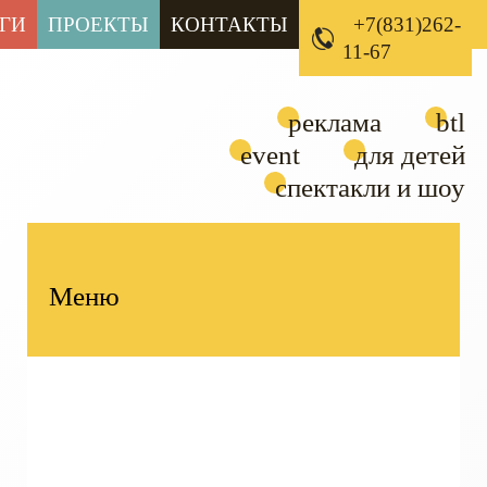
ГИ
ПРОЕКТЫ
КОНТАКТЫ
+7(831)262-
11-67
реклама
btl
event
для детей
спектакли и шоу
Меню