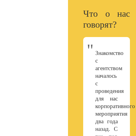
Что о нас
говорят?
2000+
1млн+
проведенных
привлеченных
Знакомство
мероприятий
клиентов
с
агентством
началось
29000+
99.7%
с
проведения
для нас
часов
эффективность
корпоративного
работы
акций
мероприятия
два года
назад. С