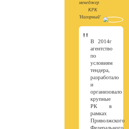
менеджер
КРК
'Нагорный'
В 2014г
агентство
по
условиям
тендера,
разработало
и
организовало
крупные
РК в
рамках
Приволжского
Федерального