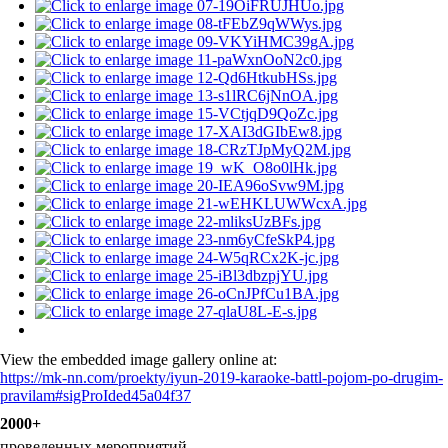
View the embedded image gallery online at:
https://mk-nn.com/proekty/iyun-2019-karaoke-battl-pojom-po-drugim-
pravilam#sigProIded45a04f37
2000+
проведенных мероприятий