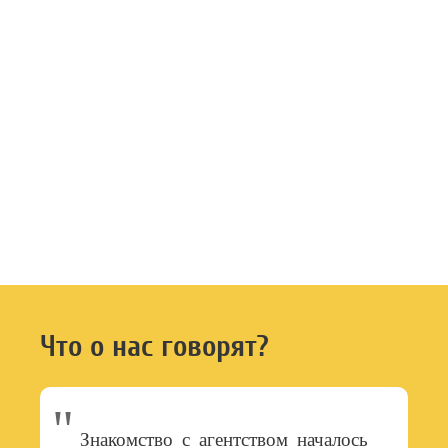
проведенных
мероприятий
привлеченных клиентов
29000+
99.7%
часов работы
эффективность акций
Что о нас говорят?
Знакомство с агентством началось