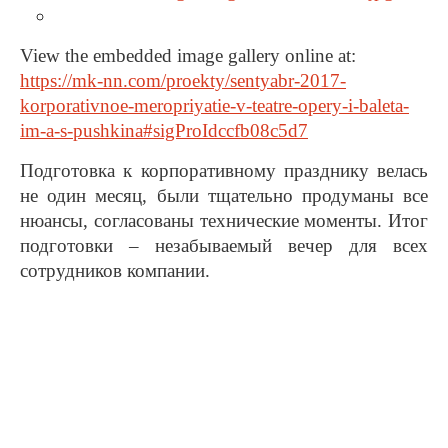
View the embedded image gallery online at:
https://mk-nn.com/proekty/sentyabr-2017-
korporativnoe-meropriyatie-v-teatre-opery-i-baleta-
im-a-s-pushkina#sigProIdccfb08c5d7
Подготовка к корпоративному празднику велась
не один месяц, были тщательно продуманы все
нюансы, согласованы технические моменты. Итог
подготовки – незабываемый вечер для всех
сотрудников компании.
2000+
1млн+