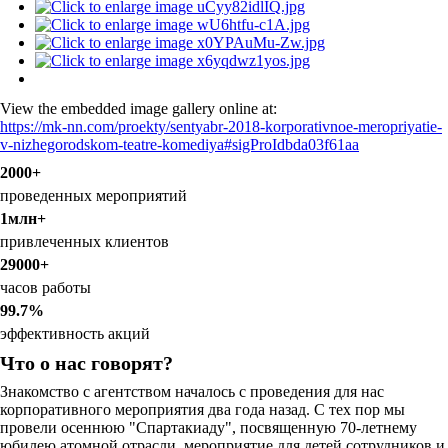
View the embedded image gallery online at:
https://mk-nn.com/proekty/sentyabr-2018-korporativnoe-meropriyatie-
v-nizhegorodskom-teatre-komediya#sigProIdbda03f61aa
2000+
проведенных мероприятий
1млн+
привлеченных клиентов
29000+
часов работы
99.7%
эффективность акций
Что о нас говорят?
Знакомство с агентством началось с проведения для нас
корпоративного мероприятия два года назад. С тех пор мы
провели осеннюю "Спартакиаду", посвященную 70-летнему
юбилею атомной отрасли, мероприятие для детей сотрудников и