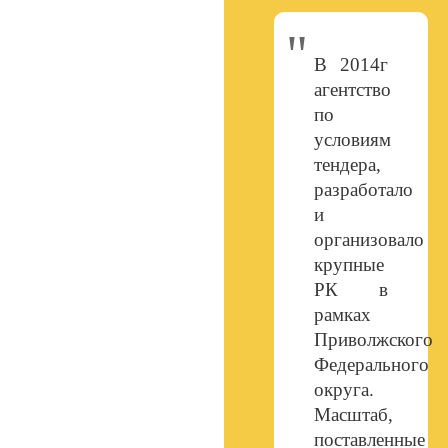
В 2014г
агентство
по
условиям
тендера,
разработало
и
организовало
крупные
РК в
рамках
Приволжского
Федерального
округа.
Масштаб,
поставленные