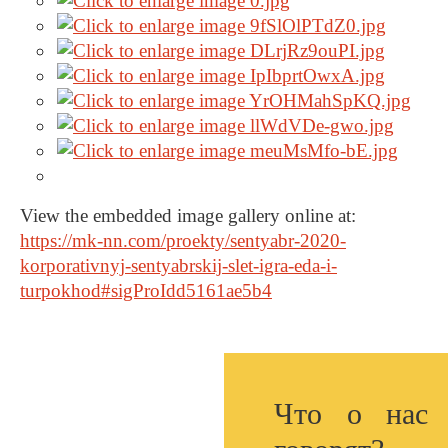
View the embedded image gallery online at:
https://mk-nn.com/proekty/sentyabr-2020-
korporativnyj-sentyabrskij-slet-igra-eda-i-
turpokhod#sigProIdd5161ae5b4
Что о нас