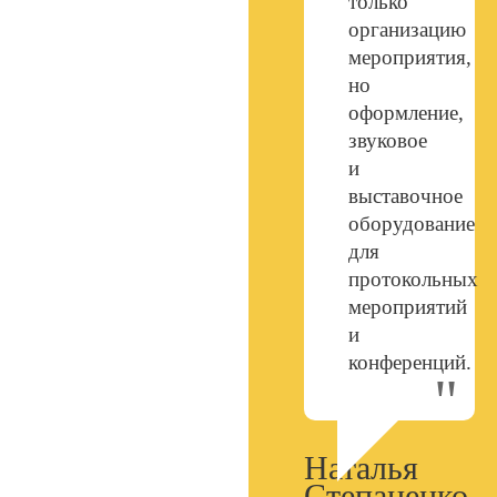
только
организацию
мероприятия,
но
оформление,
звуковое
и
выставочное
оборудование
для
протокольных
мероприятий
и
конференций.
Наталья
Степаненко