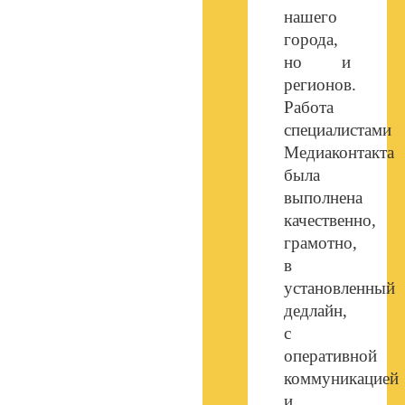
нашего
города,
но и
регионов.
Работа
специалистами
Медиаконтакта
была
выполнена
качественно,
грамотно,
в
установленный
дедлайн,
с
оперативной
коммуникацией
и