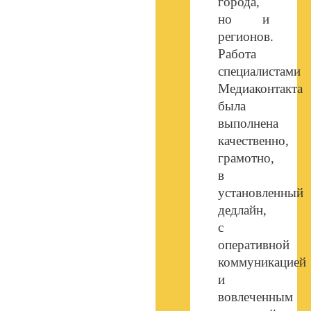
города,
но и
регионов.
Работа
специалистами
Медиаконтакта
была
выполнена
качественно,
грамотно,
в
установленный
дедлайн,
с
оперативной
коммуникацией
и
вовлеченным