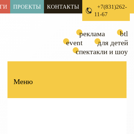
ГИ
ПРОЕКТЫ
КОНТАКТЫ
+7(831)262-
11-67
реклама
btl
event
для детей
спектакли и шоу
Меню