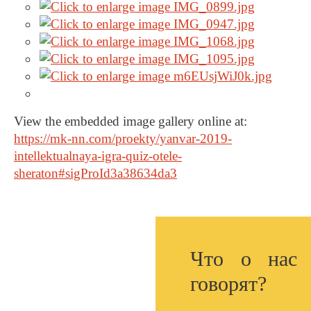
View the embedded image gallery online at:
https://mk-nn.com/proekty/yanvar-2019-
intellektualnaya-igra-quiz-otele-
sheraton#sigProId3a38634da3
Что о нас
говорят?
2000+
1млн+