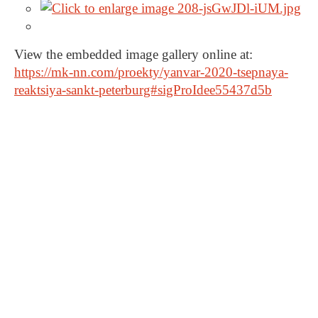
View the embedded image gallery online at:
https://mk-nn.com/proekty/yanvar-2020-tsepnaya-
reaktsiya-sankt-peterburg#sigProIdee55437d5b
2000+
1млн+
проведенных
мероприятий
привлеченных клиентов